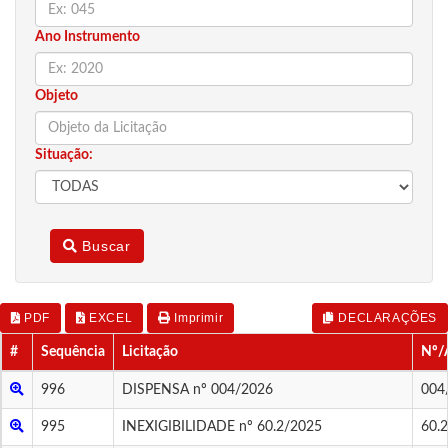
Ano Instrumento
Objeto
Situação:
Buscar
PDF
EXCEL
Imprimir
DECLARAÇÕES
#
Sequência
Licitação
Nº/
996
DISPENSA nº 004/2026
004
995
INEXIGIBILIDADE nº 60.2/2025
60.