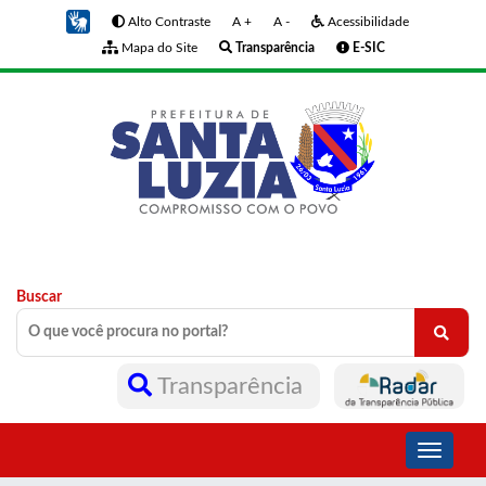
Alto Contraste
A +
A -
Acessibilidade
Mapa do Site
Transparência
E-SIC
Buscar
Transparência
Toggle
navigati