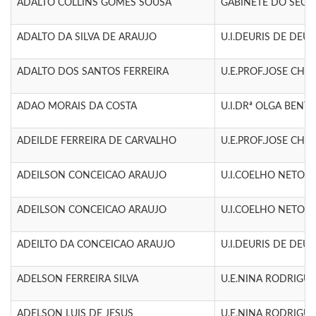
ADALTO COLLINS GOMES SOUSA
GABINETE DO SECR
ADALTO DA SILVA DE ARAUJO
U.I.DEURIS DE DEUS 
ADALTO DOS SANTOS FERREIRA
U.E.PROF.JOSE CHAG
ADAO MORAIS DA COSTA
U.I.DRª OLGA BENTO
ADEILDE FERREIRA DE CARVALHO
U.E.PROF.JOSE CHAG
ADEILSON CONCEICAO ARAUJO
U.I.COELHO NETO - 
ADEILSON CONCEICAO ARAUJO
U.I.COELHO NETO - 
ADEILTO DA CONCEICAO ARAUJO
U.I.DEURIS DE DEUS 
ADELSON FERREIRA SILVA
U.E.NINA RODRIGUES
ADELSON LUIS DE JESUS
U.E.NINA RODRIGUES