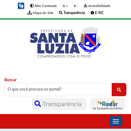
Alto Contraste
A +
A -
Acessibilidade
Mapa do Site
Transparência
E-SIC
Buscar
Transparência
Toggle
navigati