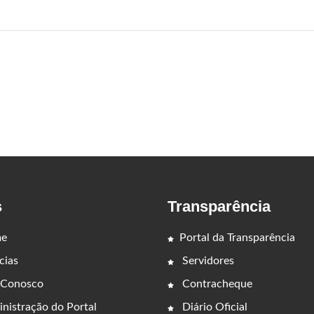
s
Transparência
e
Portal da Transparência
cias
Servidores
 Conosco
Contracheque
nistração do Portal
Diário Oficial