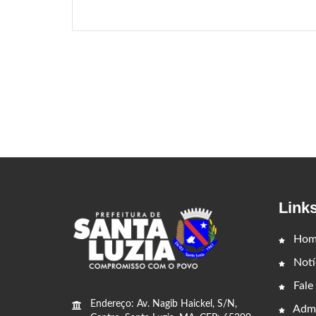
Link
Hom
Notí
Fale
Endereço: Av. Nagib Haickel, S/N,
Admi