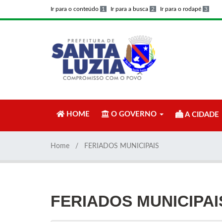
Ir para o conteúdo
1
Ir para a busca
2
Ir para o rodapé
3
HOME
O GOVERNO
A CIDADE
Home
FERIADOS MUNICIPAIS
FERIADOS MUNICIPAI