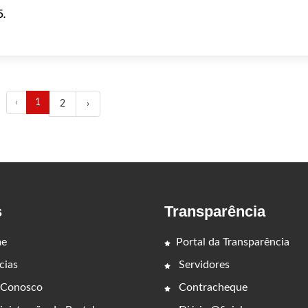
.
‹
1
2
›
s
Transparência
e
Portal da Transparência
cias
Servidores
 Conosco
Contracheque