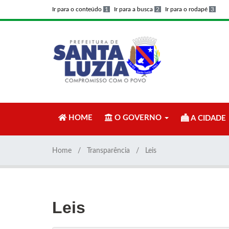
Ir para o conteúdo
1
Ir para a busca
2
Ir para o rodapé
3
HOME
O GOVERNO
A CIDADE
Home
Transparência
Leis
Leis