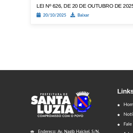
LEI Nº 626, DE 20 DE OUTUBRO DE 2025
20/10/2025
Baixar
Link
Hom
Notí
Fale
Endereço: Av. Nagib Haickel, S/N,