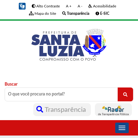
Alto Contraste
A +
A -
Acessibilidade
Mapa do Site
Transparência
E-SIC
Buscar
Transparência
Toggle
navigati