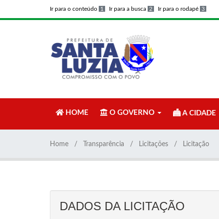
Ir para o conteúdo
1
Ir para a busca
2
Ir para o rodapé
3
HOME
O GOVERNO
A CIDADE
Home
Transparência
Licitações
Licitação
DADOS DA LICITAÇÃO