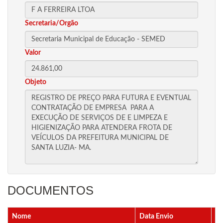
Secretaria/Orgão
Valor
Objeto
DOCUMENTOS
Nome
Data Envio
Ar