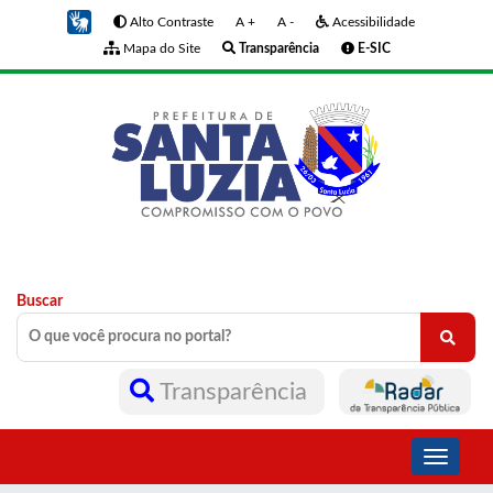
Alto Contraste
A +
A -
Acessibilidade
Mapa do Site
Transparência
E-SIC
Buscar
Transparência
Toggle
navigati