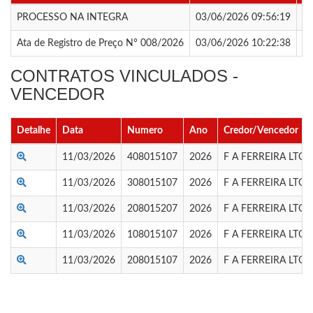
PROCESSO NA INTEGRA
03/06/2026 09:56:19
Ba
Ata de Registro de Preço N° 008/2026
03/06/2026 10:22:38
Ba
CONTRATOS VINCULADOS -
VENCEDOR
Detalhe
Data
Numero
Ano
Credor/Vencedor
11/03/2026
408015107
2026
F A FERREIRA LTOA
11/03/2026
308015107
2026
F A FERREIRA LTOA
11/03/2026
208015207
2026
F A FERREIRA LTOA
11/03/2026
108015107
2026
F A FERREIRA LTOA
11/03/2026
208015107
2026
F A FERREIRA LTOA